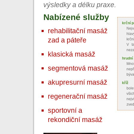
výsledky a délku praxe.
Nabízené služby
krční p
Nejv
rehabilitační masáž
hlav
zad a páteře
krčn
V t
neza
klasická masáž
hrudní
Mnoh
segmentová masáž
nepř
býva
akupresurní masáž
kříž
bol
vši
regenerační masáž
nej
zved
sportovní a
rekondiční masáž