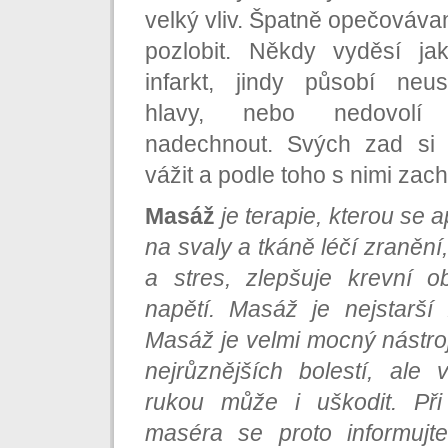
velký vliv. Špatně opečováva
pozlobit. Někdy vyděsí jak
infarkt, jindy působí neust
hlavy, nebo nedovolí
nadechnout. Svých zad si
vážit a podle toho s nimi zach
Masáž
je terapie, kterou se 
na svaly a tkáně léčí zranění,
a stres, zlepšuje krevní o
napětí. Masáž je nejstarší 
Masáž je velmi mocný nástroj
nejrůznějších bolestí, ale
rukou může i uškodit. Př
maséra se proto informujte